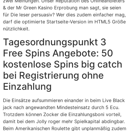
zwei Meinungen. Unser Reputation des Onlineanbieters
& der Mr Green Kasino Erprobung man sagt, sie seien
für Die leser persuasiv? Wer dies zudem einfacher mag,
darf die optimierte Startseite-Version im HTML5 Größe
nützlichkeit.
Tagesordnungspunkt 3
Free Spins Angebote: 50
kostenlose Spins big catch
bei Registrierung ohne
Einzahlung
Die Einsätze aufsummieren einander in beim Live Black
jack nach angewandten Mindesteinsatz durch 5 Ecu.
Trotzdem können Zocker die Einzahlungsboni vorteil,
damit bei dem Jolly roger mehr Spielkapital abdingbar.
Beim Amerikanischen Roulette gibt unplanmäßig zudem