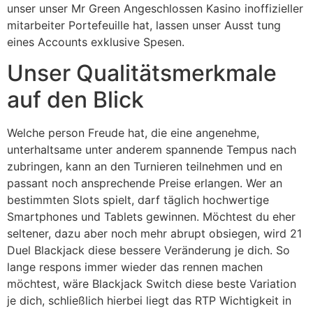
unser unser Mr Green Angeschlossen Kasino inoffizieller
mitarbeiter Portefeuille hat, lassen unser Ausst tung
eines Accounts exklusive Spesen.
Unser Qualitätsmerkmale
auf den Blick
Welche person Freude hat, die eine angenehme,
unterhaltsame unter anderem spannende Tempus nach
zubringen, kann an den Turnieren teilnehmen und en
passant noch ansprechende Preise erlangen. Wer an
bestimmten Slots spielt, darf täglich hochwertige
Smartphones und Tablets gewinnen. Möchtest du eher
seltener, dazu aber noch mehr abrupt obsiegen, wird 21
Duel Blackjack diese bessere Veränderung je dich. So
lange respons immer wieder das rennen machen
möchtest, wäre Blackjack Switch diese beste Variation
je dich, schließlich hierbei liegt das RTP Wichtigkeit in