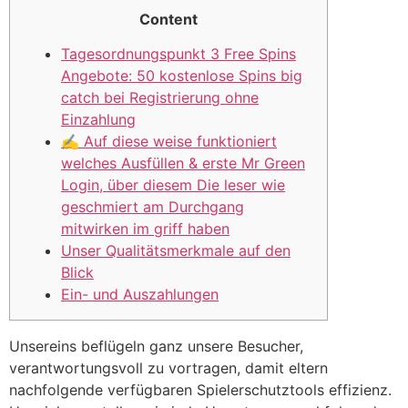
Content
Tagesordnungspunkt 3 Free Spins
Angebote: 50 kostenlose Spins big
catch bei Registrierung ohne
Einzahlung
✍ Auf diese weise funktioniert
welches Ausfüllen & erste Mr Green
Login, über diesem Die leser wie
geschmiert am Durchgang
mitwirken im griff haben
Unser Qualitätsmerkmale auf den
Blick
Ein- und Auszahlungen
Unsereins beflügeln ganz unsere Besucher,
verantwortungsvoll zu vortragen, damit eltern
nachfolgende verfügbaren Spielerschutztools effizienz.