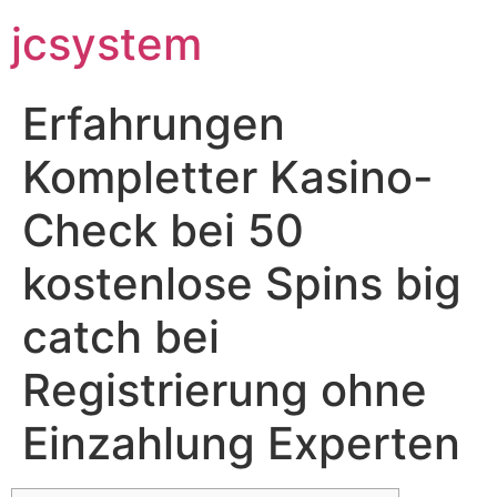
jcsystem
Erfahrungen
Kompletter Kasino-
Check bei 50
kostenlose Spins big
catch bei
Registrierung ohne
Einzahlung Experten