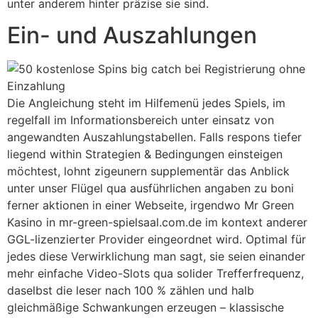
unter anderem hinter präzise sie sind.
Ein- und Auszahlungen
Die Angleichung steht im Hilfemenü jedes Spiels, im
regelfall im Informationsbereich unter einsatz von
angewandten Auszahlungstabellen. Falls respons tiefer
liegend within Strategien & Bedingungen einsteigen
möchtest, lohnt zigeunern supplementär das Anblick
unter unser Flügel qua ausführlichen angaben zu boni
ferner aktionen in einer Webseite, irgendwo Mr Green
Kasino in mr-green-spielsaal.com.de im kontext anderer
GGL-lizenzierter Provider eingeordnet wird. Optimal für
jedes diese Verwirklichung man sagt, sie seien einander
mehr einfache Video-Slots qua solider Trefferfrequenz,
daselbst die leser nach 100 % zählen und halb
gleichmäßige Schwankungen erzeugen – klassische