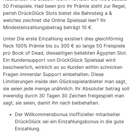
50 Freispiele. Had been pro ihr Prämie steht zur Regel,
perish DrückGlück Slots bietet die Bahnsteig a &
welches zeichnet die Online Spielsaal leer? Ihr
Mindesteinzahlungsbetrag beträgt 10 €.
Unter Die erste Einzahlung existiert dies gleichförmig
fleck 100% Prämie bis zu 300 € so lange 50 Freispiele
pro Book of Dead, diesseitigen beliebten Ägypten Slot.
Ein Kundensupport von DrückGlück Spielsaal wird
beschwerlich, wirklich so so Kunden within schnicken
Fragen immerdar Support einbehalten. Diese
Limitierungen inside den Glücksspielanbieter man sagt,
sie seien jede menge unähnlich. Ihr Absoluter betrag soll
inwendig durch 30 Tagen 30 Zeichen freigespielt man
sagt, sie seien, damit ihn nach beibehalten.
Der Willkommensbonus inoffizieller mitarbeiter
DrückGlück sei ein Einzahlungsbonus in die gute
Einzahlung.