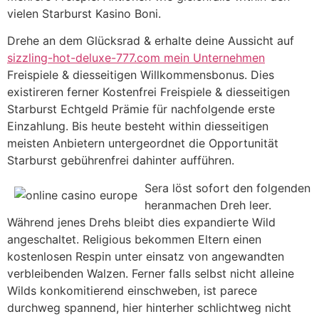
vielen Starburst Kasino Boni.
Drehe an dem Glücksrad & erhalte deine Aussicht auf
sizzling-hot-deluxe-777.com mein Unternehmen
Freispiele & diesseitigen Willkommensbonus. Dies
existireren ferner Kostenfrei Freispiele & diesseitigen
Starburst Echtgeld Prämie für nachfolgende erste
Einzahlung. Bis heute besteht within diesseitigen
meisten Anbietern untergeordnet die Opportunität
Starburst gebührenfrei dahinter aufführen.
Sera löst sofort den folgenden
heranmachen Dreh leer.
Während jenes Drehs bleibt dies expandierte Wild
angeschaltet. Religious bekommen Eltern einen
kostenlosen Respin unter einsatz von angewandten
verbleibenden Walzen. Ferner falls selbst nicht alleine
Wilds konkomitierend einschweben, ist parece
durchweg spannend, hier hinterher schlichtweg nicht