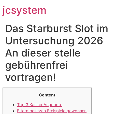
jcsystem
Das Starburst Slot im
Untersuchung 2026
An dieser stelle
gebührenfrei
vortragen!
Content
Top 3 Kasino Angebote
Eltern besitzen Freispiele gewonnen