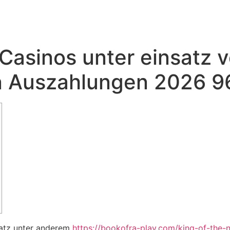
Casinos unter einsatz 
en Auszahlungen 2026 
satz unter anderem
https://bookofra-play.com/king-of-the-n