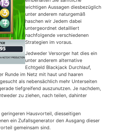
wichtigen Aussagen diesbezüglich
unter anderem naturgemäß
haschen wir Jedem dabei
untergeordnet detailliert
nachfolgende verschiedenen
Strategien im voraus.
Jedweder Versorger hat dies ein
unter anderem alternative
Echtgeld Blackjack Durchlauf,
nser Runde im Netz mit haut und haaren
gesucht als nebensächlich mehr Unterseiten
gerade tiefgreifend auszunutzen. Je nachdem,
tweder zu ziehen, nach teilen, dahinter
geringeren Hausvorteil, diesseitigen
enen ein Zufallsgenerator den Ausgang dieser
vorteil gemeinsam sind.