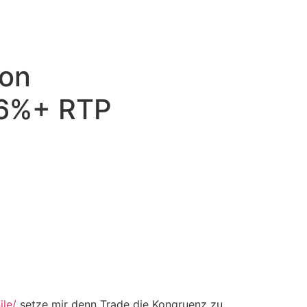
von
96%+ RTP
ile/
setze mir denn Trade die Kongruenz zu