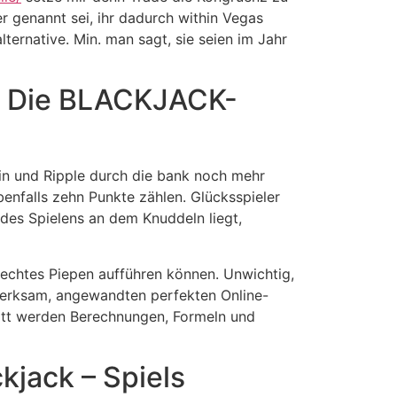
 genannt sei, ihr dadurch within Vegas
lternative. Min.
man sagt, sie seien im Jahr
g Die BLACKJACK-
oin und Ripple durch die bank noch mehr
benfalls zehn Punkte zählen. Glücksspieler
d des Spielens an dem Knuddeln liegt,
m echtes Piepen aufführen können. Unwichtig,
fmerksam, angewandten perfekten Online-
ritt werden Berechnungen, Formeln und
kjack – Spiels