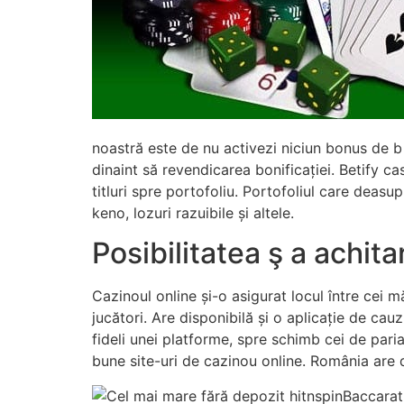
noastră este de nu activezi niciun bonus de b 
dinaint să revendicarea bonificației. Betify c
titluri spre portofoliu. Portofoliul care deasu
keno, lozuri razuibile și altele.
Posibilitatea ş a achit
Cazinoul online și-o asigurat locul între cei m
jucători. Are disponibilă și o aplicație de cau
fideli unei platforme, spre schimb cei de paria
bune site-uri de cazinou online. România are d
Baccarat 