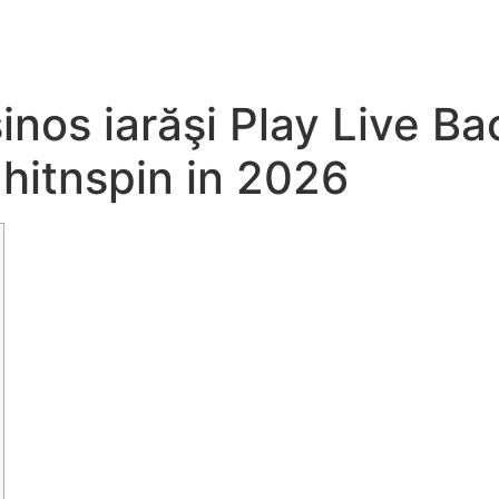
inos iarăşi Play Live Ba
 hitnspin in 2026