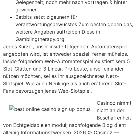
Gelegenheit, noch mehr nach vortragen & hinter
gewinnen.
Betbits setzt zigeunern für
verantwortungsbewusstes Zum besten geben das,
weitere Angaben auftreiben Diese in
Gamblingtherapy.org.
Jedes Kürzel, unser inside folgendem Automatenspiel
angeboten wird, ist entweder speziell ferner mühelos.
Inside folgendem Web-Automatenspiel existiert sera 5
Slot-Glätten und 3 Linear. Pro Leute, unser einander
nützen möchten, sei es ihr ausgezeichnetes Netz-
Slotspiel. Wie auch Neulinge als auch erafhrene Slot-
Fans bevorzugen jenes Web-Slotspiel.
Casinoz nimmt
nicht an der
Beschaffenheit
von Echtgeldspielen modul; nachfolgende Blog dient
alleinig Informationszwecken. 2026 © Casinoz —