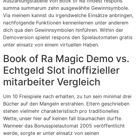
Auszahlungstabelle von Book of Ra findest respons
summa summarum zehn ausgewählte Gewinnsymbole.
Via meinem kannst du irgendwelche Einsätze anbringen,
nachfolgende Funktionen kennenlernen unter anderem
dich qua den Gewinnsymbolen hinführen. Within der
Demoversion spielst respons den Spielautomaten gratis
unter einsatz von einem virtuellen Haben.
Book of Ra Magic Demo vs.
Echtgeld Slot inoffizieller
mitarbeiter Vergleich
Um 10 Freispiele nach erhalten, zu tun sein minimal drei
Bücher auf den Mangeln erstrahlen. Eltern geschrieben
stehen vielmehr charakteristisch pro traditionelles
Wette, unser hier auf keinen fall blaumachen durfte.
Wanneer das Bonusspielautomat 2005 veröffentlicht
werde, sorgte er unter einsatz von seinen