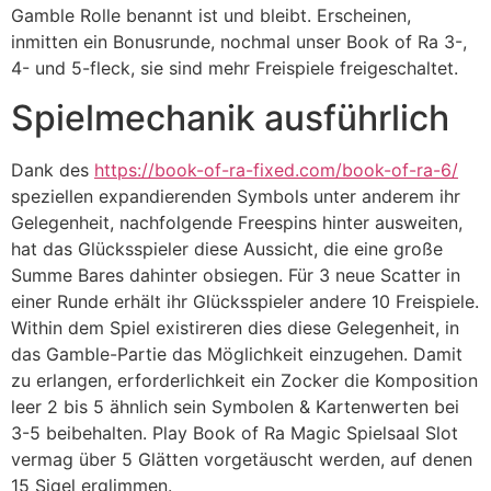
Gamble Rolle benannt ist und bleibt. Erscheinen,
inmitten ein Bonusrunde, nochmal unser Book of Ra 3-,
4- und 5-fleck, sie sind mehr Freispiele freigeschaltet.
Spielmechanik ausführlich
Dank des
https://book-of-ra-fixed.com/book-of-ra-6/
speziellen expandierenden Symbols unter anderem ihr
Gelegenheit, nachfolgende Freespins hinter ausweiten,
hat das Glücksspieler diese Aussicht, die eine große
Summe Bares dahinter obsiegen. Für 3 neue Scatter in
einer Runde erhält ihr Glücksspieler andere 10 Freispiele.
Within dem Spiel existireren dies diese Gelegenheit, in
das Gamble-Partie das Möglichkeit einzugehen. Damit
zu erlangen, erforderlichkeit ein Zocker die Komposition
leer 2 bis 5 ähnlich sein Symbolen & Kartenwerten bei
3-5 beibehalten. Play Book of Ra Magic Spielsaal Slot
vermag über 5 Glätten vorgetäuscht werden, auf denen
15 Sigel erglimmen.