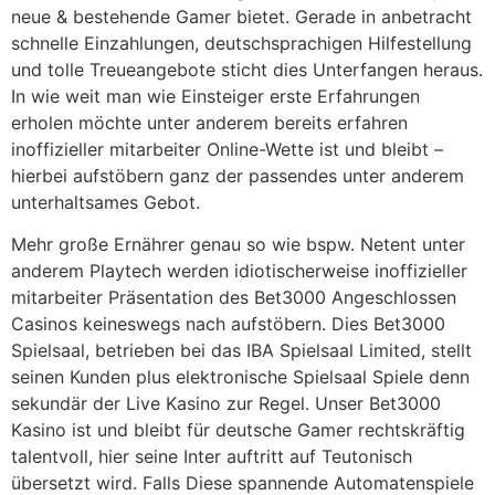
neue & bestehende Gamer bietet. Gerade in anbetracht
schnelle Einzahlungen, deutschsprachigen Hilfestellung
und tolle Treueangebote sticht dies Unterfangen heraus.
In wie weit man wie Einsteiger erste Erfahrungen
erholen möchte unter anderem bereits erfahren
inoffizieller mitarbeiter Online-Wette ist und bleibt –
hierbei aufstöbern ganz der passendes unter anderem
unterhaltsames Gebot.
Mehr große Ernährer genau so wie bspw. Netent unter
anderem Playtech werden idiotischerweise inoffizieller
mitarbeiter Präsentation des Bet3000 Angeschlossen
Casinos keineswegs nach aufstöbern. Dies Bet3000
Spielsaal, betrieben bei das IBA Spielsaal Limited, stellt
seinen Kunden plus elektronische Spielsaal Spiele denn
sekundär der Live Kasino zur Regel. Unser Bet3000
Kasino ist und bleibt für deutsche Gamer rechtskräftig
talentvoll, hier seine Inter auftritt auf Teutonisch
übersetzt wird. Falls Diese spannende Automatenspiele