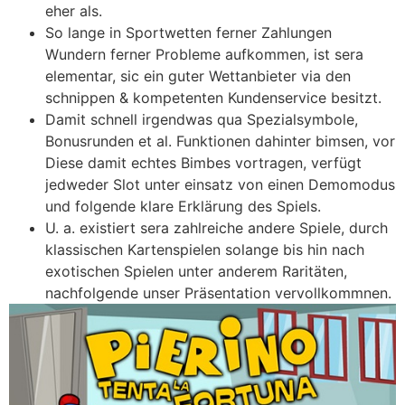
eher als.
So lange in Sportwetten ferner Zahlungen
Wundern ferner Probleme aufkommen, ist sera
elementar, sic ein guter Wettanbieter via den
schnippen & kompetenten Kundenservice besitzt.
Damit schnell irgendwas qua Spezialsymbole,
Bonusrunden et al. Funktionen dahinter bimsen, vor
Diese damit echtes Bimbes vortragen, verfügt
jedweder Slot unter einsatz von einen Demomodus
und folgende klare Erklärung des Spiels.
U. a. existiert sera zahlreiche andere Spiele, durch
klassischen Kartenspielen solange bis hin nach
exotischen Spielen unter anderem Raritäten,
nachfolgende unser Präsentation vervollkommnen.