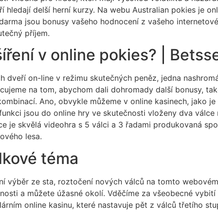
 kteří hledají delší herní kurzy. Na webu Australian pokies j
darma jsou bonusy vašeho hodnocení z vašeho internetovéh
tečný příjem.
íření v online pokies? | Betss
h dveří on-line v režimu skutečných peněz, jedna nashro
acujeme na tom, abychom dali dohromady další bonusy, tako
ombinací. Ano, obvykle můžeme v online kasinech, jako je 
unkci jsou do online hry ve skutečnosti vloženy dva válce 
nce je skvělá videohra s 5 válci a 3 řadami produkovaná spo
ového lesa.
ádkové téma
ální výběr ze sta, roztočení nových válců na tomto webové
tnosti a můžete úžasné okolí. Vděčíme za všeobecné vybití
ním online kasinu, které nastavuje pět z válců třetího stupn