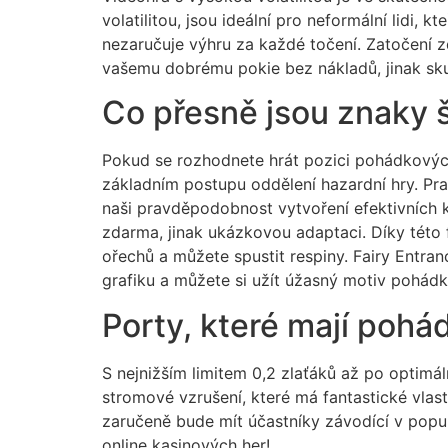
volatilitou, jsou ideální pro neformální lidi,
nezaručuje výhru za každé točení.
Zatočení z
vašemu dobrému pokie bez nákladů, jinak sku
Co přesně jsou znaky š
Pokud se rozhodnete hrát pozici pohádkovýc
základním postupu oddělení hazardní hry. Pr
naši pravděpodobnost vytvoření efektivních k
zdarma, jinak ukázkovou adaptaci. Díky této f
ořechů a můžete spustit respiny. Fairy Entra
grafiku a můžete si užít úžasný motiv pohádk
Porty, které mají poh
S nejnižším limitem 0,2 zlaťáků až po optim
stromové vzrušení, které má fantastické vlas
zaručeně bude mít účastníky závodící v populár
online kasinových her!