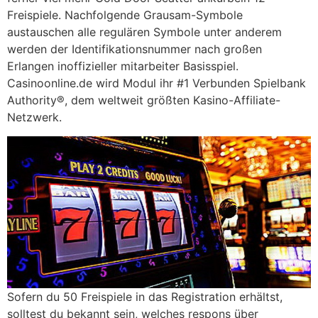
Freispiele. Nachfolgende Grausam-Symbole
austauschen alle regulären Symbole unter anderem
werden der Identifikationsnummer nach großen
Erlangen inoffizieller mitarbeiter Basisspiel.
Casinoonline.de wird Modul ihr #1 Verbunden Spielbank
Authority®, dem weltweit größten Kasino-Affiliate-
Netzwerk.
Sofern du 50 Freispiele in das Registration erhältst,
solltest du bekannt sein, welches respons über