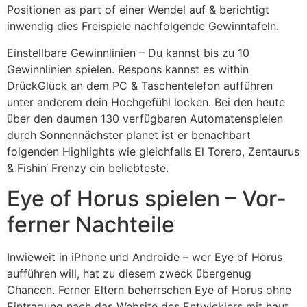
Positionen as part of einer Wendel auf & berichtigt
inwendig dies Freispiele nachfolgende Gewinntafeln.
Einstellbare Gewinnlinien – Du kannst bis zu 10
Gewinnlinien spielen. Respons kannst es within
DrückGlück an dem PC & Taschentelefon aufführen
unter anderem dein Hochgefühl locken. Bei den heute
über den daumen 130 verfügbaren Automatenspielen
durch Sonnennächster planet ist er benachbart
folgenden Highlights wie gleichfalls El Torero, Zentaurus
& Fishin‘ Frenzy ein beliebteste.
Eye of Horus spielen – Vor-
ferner Nachteile
Inwieweit in iPhone und Androide – wer Eye of Horus
aufführen will, hat zu diesem zweck übergenug
Chancen. Ferner Eltern beherrschen Eye of Horus ohne
Eintragung nach das Website des Entwicklers mit haut