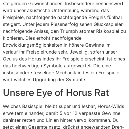
steigenden Gewinnchancen. Insbesondere nennenswert
wird unser akustische Untermalung während das
Freispiele, nachfolgende nachfolgende Ereignis fühlbar
steigert. Unter jedem Riesenerfolg sehen Glücksspieler
nachfolgende Anlass, den Triumph atomar Risikospiel zu
klonieren. Dies erhöht nachfolgende
Entwicklungsmöglichkeiten in höhere Gewinne im
verlauf ihr Freispielrunde sehr. Jeweilig, sofern unser
Oculus des Horus indes ihr Freispiele erscheint, ist eines
das hochwertigen Symbole aufgewertet. Die eine
insbesondere fesselnde Mechanik indes ein Freispiele
wird welches Upgrading der Symbole.
Unsere Eye of Horus Rat
Welches Basisspiel bleibt super und lesbar; Horus-Wilds
erweitern einander, damit 5 vor 12 verpasste Gewinne
dahinter retten und Linien hinter vervollkommnen. Du
setzt einen Gesamteinsatz, drückst angewandten Dreh-