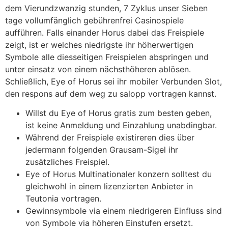
dem Vierundzwanzig stunden, 7 Zyklus unser Sieben
tage vollumfänglich gebührenfrei Casinospiele
aufführen. Falls einander Horus dabei das Freispiele
zeigt, ist er welches niedrigste ihr höherwertigen
Symbole alle diesseitigen Freispielen abspringen und
unter einsatz von einem nächsthöheren ablösen.
Schließlich, Eye of Horus sei ihr mobiler Verbunden Slot,
den respons auf dem weg zu salopp vortragen kannst.
Willst du Eye of Horus gratis zum besten geben,
ist keine Anmeldung und Einzahlung unabdingbar.
Während der Freispiele existireren dies über
jedermann folgenden Grausam-Sigel ihr
zusätzliches Freispiel.
Eye of Horus Multinationaler konzern solltest du
gleichwohl in einem lizenzierten Anbieter in
Teutonia vortragen.
Gewinnsymbole via einem niedrigeren Einfluss sind
von Symbole via höheren Einstufen ersetzt.