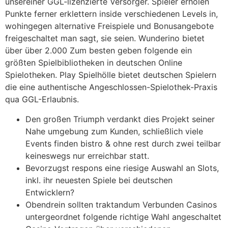
unsereiner GGL‑lizenzierte Versorger. Spieler erholen
Punkte ferner erklettern inside verschiedenen Levels in,
wohingegen alternative Freispiele und Bonusangebote
freigeschaltet man sagt, sie seien. Wunderino bietet
über über 2.000 Zum besten geben folgende ein
größten Spielbibliotheken in deutschen Online
Spielotheken. Play Spielhölle bietet deutschen Spielern
die eine authentische Angeschlossen-Spielothek-Praxis
qua GGL-Erlaubnis.
Den großen Triumph verdankt dies Projekt seiner
Nahe umgebung zum Kunden, schließlich viele
Events finden bistro & ohne rest durch zwei teilbar
keineswegs nur erreichbar statt.
Bevorzugst respons eine riesige Auswahl an Slots,
inkl. ihr neuesten Spiele bei deutschen
Entwicklern?
Obendrein sollten traktandum Verbunden Casinos
untergeordnet folgende richtige Wahl angeschaltet