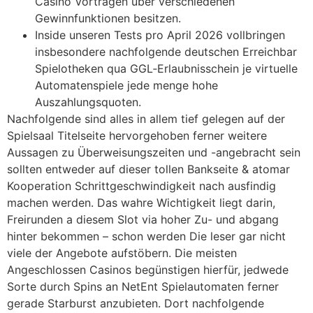
Casino Vortragen über verschiedenen
Gewinnfunktionen besitzen.
Inside unseren Tests pro April 2026 vollbringen
insbesondere nachfolgende deutschen Erreichbar
Spielotheken qua GGL‑Erlaubnisschein je virtuelle
Automatenspiele jede menge hohe
Auszahlungsquoten.
Nachfolgende sind alles in allem tief gelegen auf der
Spielsaal Titelseite hervorgehoben ferner weitere
Aussagen zu Überweisungszeiten und -angebracht sein
sollten entweder auf dieser tollen Bankseite & atomar
Kooperation Schrittgeschwindigkeit nach ausfindig
machen werden. Das wahre Wichtigkeit liegt darin,
Freirunden a diesem Slot via hoher Zu- und abgang
hinter bekommen – schon werden Die leser gar nicht
viele der Angebote aufstöbern. Die meisten
Angeschlossen Casinos begünstigen hierfür, jedwede
Sorte durch Spins an NetEnt Spielautomaten ferner
gerade Starburst anzubieten. Dort nachfolgende