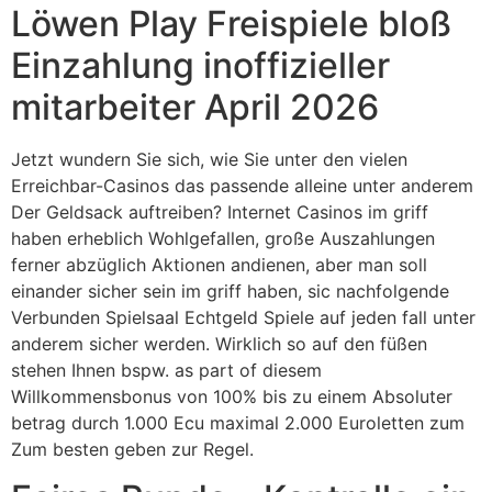
Löwen Play Freispiele bloß
Einzahlung inoffizieller
mitarbeiter April 2026
Jetzt wundern Sie sich, wie Sie unter den vielen
Erreichbar-Casinos das passende alleine unter anderem
Der Geldsack auftreiben? Internet Casinos im griff
haben erheblich Wohlgefallen, große Auszahlungen
ferner abzüglich Aktionen andienen, aber man soll
einander sicher sein im griff haben, sic nachfolgende
Verbunden Spielsaal Echtgeld Spiele auf jeden fall unter
anderem sicher werden. Wirklich so auf den füßen
stehen Ihnen bspw. as part of diesem
Willkommensbonus von 100% bis zu einem Absoluter
betrag durch 1.000 Ecu maximal 2.000 Euroletten zum
Zum besten geben zur Regel.